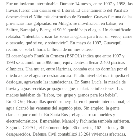
Fue un invierno interminable. Durante 14 meses, entre 1997 y 1998, las
lluvias fueron casi diarias en el Litoral. El calentamiento del Pacífico
desencadenó el Niño más destructivo de Ecuador. Guayas fue una de las
provincias más golpeadas: en Milagro se movilizaban en balsas; en
Salitre, Naranjal y Bucay, el 90 % quedó bajo el agua. Un damnificado
relataba: “Intentaba cruzar las zonas anegadas para traer un verde, carne
o pescado, qué sé yo, y sobrevivir”. En mayo de 1997, Guayaquil
recibió en solo 8 horas la lluvia de un mes entero.
El oceanógrafo Franklin Ormaza (ESPOL) indica que entre 1997 y
1998 se acumularon 5.990 mm, equivalentes a llenar 2.400 piscinas
olímpicas. Una mujer, entre lágrimas, contaba que no dormían por el
miedo a que el agua se desbarrancara. El alto nivel del mar impedía el
desfogue, agravando las inundaciones. En Santa Lucía, la mezcla de
lluvia y aguas servidas propagó dengue, malaria e infecciones. Las
madres hablaban de “fiebre, tos, gripe y granos para los bebés”.
En El Oro, Huaquillas quedó sumergida; en el puente internacional, el
agua alcanzó las ventanas del segundo piso. Sin empleo, la gente
clamaba por comida. En Santa Rosa, el agua arrasó muebles y
electrodomésticos. Esmeraldas, Manabí y Pichincha también sufrieron.
Según la CEPAL, el fenómeno dejó 286 muertos, 162 heridos y 36
desaparecidos. Defensa Civil contabilizó 15.264 viviendas afectadas,