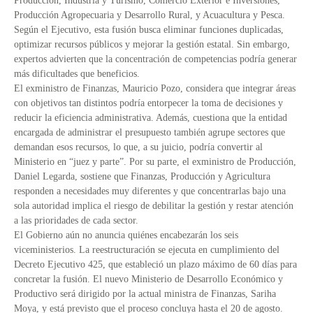
Producción, Industria y Turismo, Comercio Exterior e Inversiones,
Producción Agropecuaria y Desarrollo Rural, y Acuacultura y Pesca.
Según el Ejecutivo, esta fusión busca eliminar funciones duplicadas,
optimizar recursos públicos y mejorar la gestión estatal. Sin embargo,
expertos advierten que la concentración de competencias podría generar
más dificultades que beneficios.
El exministro de Finanzas, Mauricio Pozo, considera que integrar áreas
con objetivos tan distintos podría entorpecer la toma de decisiones y
reducir la eficiencia administrativa. Además, cuestiona que la entidad
encargada de administrar el presupuesto también agrupe sectores que
demandan esos recursos, lo que, a su juicio, podría convertir al
Ministerio en “juez y parte”. Por su parte, el exministro de Producción,
Daniel Legarda, sostiene que Finanzas, Producción y Agricultura
responden a necesidades muy diferentes y que concentrarlas bajo una
sola autoridad implica el riesgo de debilitar la gestión y restar atención
a las prioridades de cada sector.
El Gobierno aún no anuncia quiénes encabezarán los seis
viceministerios. La reestructuración se ejecuta en cumplimiento del
Decreto Ejecutivo 425, que estableció un plazo máximo de 60 días para
concretar la fusión. El nuevo Ministerio de Desarrollo Económico y
Productivo será dirigido por la actual ministra de Finanzas, Sariha
Moya, y está previsto que el proceso concluya hasta el 20 de agosto.