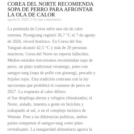
COREA DEL NORTE RECOMIENDA
SOPA DE PERRO PARA AFRONTAR
LA OLA DE CALOR
agosto 8, 2026
No hay comentarios
La península de Corea sufre una ola de calor
extrema. Pyongyang registró 36,7 °C el 7 de agosto
de 2026, récord histórico. En Corea del Sur,
Yangsan alcanzó 42,5 °C y más de 20 personas
murieron; Corea del Norte no reporta fallecidos.
Medios estatales norcoreanos recomiendan sopa de
perro, un plato tradicional veraniego, junto con
samgye-tang (sopa de pollo con ginseng), pescado y
frijoles rojos. Esta tradición contrasta con la ley
surcoreana que prohibirá el consumo de perro en
2027. La respuesta al calor difiere:
el Sur despliega alertas y refugios climatizados; el
Norte, aislado, muestra a gente en bicicleta y
trabajando al sol, o en el complejo turístico de
Wonsan. Pese a las diferencias políticas, ambos
países comparten el samgye-tang como plato
revitalizante. La inseguridad alimentaria agrava la