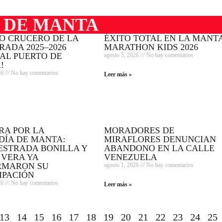
 DE MANTA
MO CRUCERO DE LA
ÉXITO TOTAL EN LA MANT
ADA 2025–2026
MARATHON KIDS 2026
AL PUERTO DE
agosto 5, 2026
No hay comentarios
!
26
No hay comentarios
Leer más »
RA POR LA
MORADORES DE
DÍA DE MANTA:
MIRAFLORES DENUNCIAN
ESTRADA BONILLA Y
ABANDONO EN LA CALLE
 VERA YA
VENEZUELA
RMARON SU
agosto 1, 2026
No hay comentarios
IPACIÓN
26
No hay comentarios
Leer más »
13
14
15
16
17
18
19
20
21
22
23
24
25