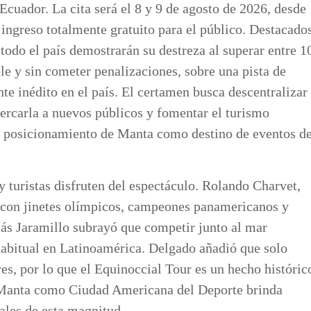
 Ecuador. La cita será el 8 y 9 de agosto de 2026, desde
 ingreso totalmente gratuito para el público. Destacado
 todo el país demostrarán su destreza al superar entre 1
le y sin cometer penalizaciones, sobre una pista de
nte inédito en el país. El certamen busca descentralizar
acercarla a nuevos públicos y fomentar el turismo
el posicionamiento de Manta como destino de eventos d
 y turistas disfruten del espectáculo. Rolando Charvet,
 con jinetes olímpicos, campeones panamericanos y
lás Jaramillo subrayó que competir junto al mar
habitual en Latinoamérica. Delgado añadió que solo
s, por lo que el Equinoccial Tour es un hecho históric
e Manta como Ciudad Americana del Deporte brinda
ales de esta magnitud.