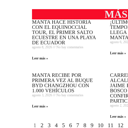
MÁS
MANTA HACE HISTORIA
¡ÚLTI
CON EL EQUINOCCIAL
TEMPOR
TOUR, EL PRIMER SALTO
LLEGA 
ECUESTRE EN UNA PLAYA
MANTA
DE ECUADOR
agosto 6, 20
agosto 8, 2026
No hay comentarios
Leer más »
Leer más »
MANTA RECIBE POR
CARRE
PRIMERA VEZ AL BUQUE
ALCAL
BYD CHANGZHOU CON
JAIME 
1.000 VEHÍCULOS
BOSCO
CONFI
agosto 3, 2026
No hay comentarios
PARTIC
agosto 2, 20
Leer más »
Leer más »
1
2
3
4
5
6
7
8
9
10
11
12