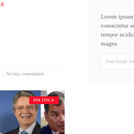
RE
Lorem ipsum 
consectetur a
tempor ncidid
magna
6
No hay comentarios
POLÍTICA