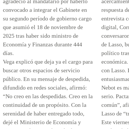
agradeció al mandatario por haberlo
acercamien
convocado a integrar el Gabinete en
respuesta d
su segundo período de gobierno cargo
entrevista 
que asumió el 18 de noviembre de
digital, Cor
2025 tras haber sido ministro de
conversaron 
Economía y Finanzas durante 444
de Lasso, b
días.
político tra
Vega explicó que deja ya el cargo para
económica.
buscar otros espacios de servicio
con Lasso. 
público. En su mensaje de despedida,
entusiasmad
difundido en redes sociales, afirmó:
Nebot es m
“No creo en las despedidas. Creo en la
serio. Pacta
continuidad de un propósito. Con la
común”, afi
serenidad de haber entregado todo,
Lasso de “t
dejé el Ministerio de Economía y
Este viernes