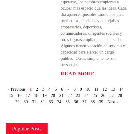
esperarse, los nombres empiezan a
ocupar más espacio que las ideas. Cada
día aparecen posibles candidatos para
prefecturas, alcaldías y concejalías:
empresarios, deportistas,
comunicadores, dirigentes sociales y
otras figuras ampliamente conocidas.
Algunos tienen vocación de servicio y
capacidad para ejercer un cargo
público. Otros, simplemente, son
personajes.
READ MORE
« Previous
1
2
3
4
5
6
7
8
9
10
11
12
13
14
15
16
17
18
19
20
21
22
23
24
25
26
27
28
29
30
31
32
33
34
35
36
37
38
39
Next »
Popular Posts