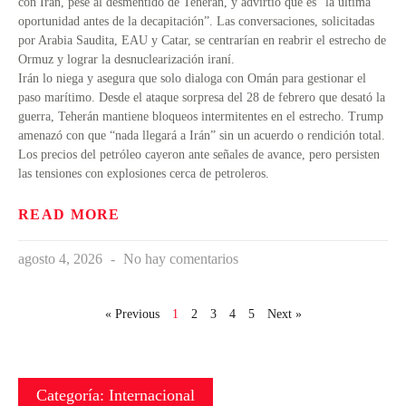
con Irán, pese al desmentido de Teherán, y advirtió que es “la última
oportunidad antes de la decapitación”. Las conversaciones, solicitadas
por Arabia Saudita, EAU y Catar, se centrarían en reabrir el estrecho de
Ormuz y lograr la desnuclearización iraní.
Irán lo niega y asegura que solo dialoga con Omán para gestionar el
paso marítimo. Desde el ataque sorpresa del 28 de febrero que desató la
guerra, Teherán mantiene bloqueos intermitentes en el estrecho. Trump
amenazó con que “nada llegará a Irán” sin un acuerdo o rendición total.
Los precios del petróleo cayeron ante señales de avance, pero persisten
las tensiones con explosiones cerca de petroleros.
READ MORE
agosto 4, 2026
No hay comentarios
« Previous
1
2
3
4
5
Next »
Categoría: Internacional