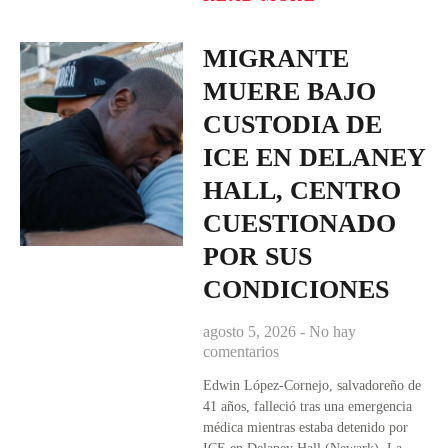
MIGRANTE
MUERE BAJO
CUSTODIA DE
ICE EN DELANEY
HALL, CENTRO
CUESTIONADO
POR SUS
CONDICIONES
agosto 5, 2026
No hay
comentarios
Edwin López-Cornejo, salvadoreño de
41 años, falleció tras una emergencia
médica mientras estaba detenido por