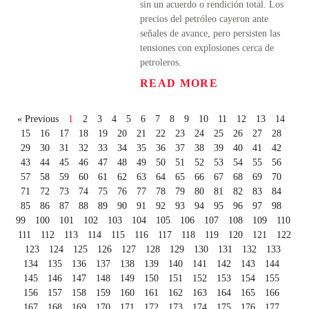
sin un acuerdo o rendición total. Los
precios del petróleo cayeron ante
señales de avance, pero persisten las
tensiones con explosiones cerca de
petroleros.
READ MORE
« Previous
1
2
3
4
5
6
7
8
9
10
11
12
13
14
15
16
17
18
19
20
21
22
23
24
25
26
27
28
29
30
31
32
33
34
35
36
37
38
39
40
41
42
43
44
45
46
47
48
49
50
51
52
53
54
55
56
57
58
59
60
61
62
63
64
65
66
67
68
69
70
71
72
73
74
75
76
77
78
79
80
81
82
83
84
85
86
87
88
89
90
91
92
93
94
95
96
97
98
99
100
101
102
103
104
105
106
107
108
109
110
111
112
113
114
115
116
117
118
119
120
121
122
123
124
125
126
127
128
129
130
131
132
133
134
135
136
137
138
139
140
141
142
143
144
145
146
147
148
149
150
151
152
153
154
155
156
157
158
159
160
161
162
163
164
165
166
167
168
169
170
171
172
173
174
175
176
177