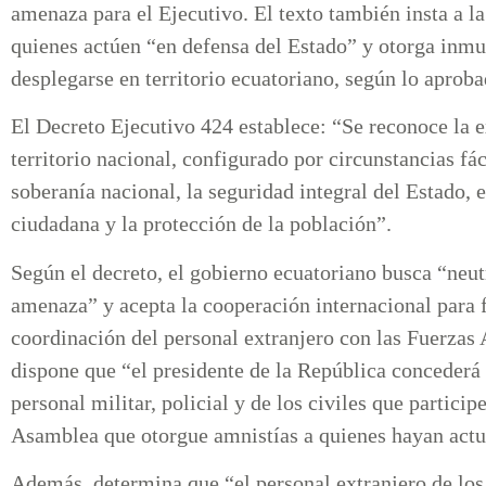
amenaza para el Ejecutivo. El texto también insta a 
quienes actúen “en defensa del Estado” y otorga inmu
desplegarse en territorio ecuatoriano, según lo apr
El Decreto Ejecutivo 424 establece: “Se reconoce la e
territorio nacional, configurado por circunstancias 
soberanía nacional, la seguridad integral del Estado, e
ciudadana y la protección de la población”.
Según el decreto, el gobierno ecuatoriano busca “neutr
amenaza” y acepta la cooperación internacional para f
coordinación del personal extranjero con las Fuerzas
dispone que “el presidente de la República concederá 
personal militar, policial y de los civiles que particip
Asamblea que otorgue amnistías a quienes hayan act
Además, determina que “el personal extranjero de los