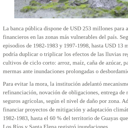
La banca pública dispone de USD 253 millones para af
financieros en las zonas más vulnerables del país. Se
episodios de 1982-1983 y 1997-1998, hasta USD 13 mil
podría duplicar o triplicar los efectos de las lluvias 
cultivos de ciclo corto: arroz, maíz, caña de azúcar, 
mermas ante inundaciones prolongadas o desbordamie
Para evitar la mora, la institución adelantó mecani
refinanciación, novación de obligaciones, entrega de 
seguros agrícolas, según el nivel de daño por zona. 
financiar proyectos de mitigación y adaptación climá
1982-1983, hasta el 60 % del territorio de Guayas qu
Los Ríos y Santa Elena registró inundaciones.