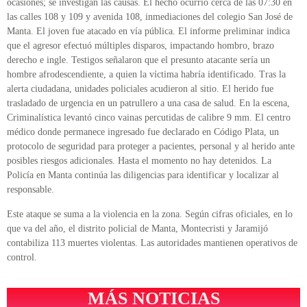
ocasiones; se investigan las causas. El hecho ocurrió cerca de las 07:30 en
las calles 108 y 109 y avenida 108, inmediaciones del colegio San José de
Manta. El joven fue atacado en vía pública. El informe preliminar indica
que el agresor efectuó múltiples disparos, impactando hombro, brazo
derecho e ingle. Testigos señalaron que el presunto atacante sería un
hombre afrodescendiente, a quien la víctima habría identificado. Tras la
alerta ciudadana, unidades policiales acudieron al sitio. El herido fue
trasladado de urgencia en un patrullero a una casa de salud. En la escena,
Criminalística levantó cinco vainas percutidas de calibre 9 mm. El centro
médico donde permanece ingresado fue declarado en Código Plata, un
protocolo de seguridad para proteger a pacientes, personal y al herido ante
posibles riesgos adicionales. Hasta el momento no hay detenidos. La
Policía en Manta continúa las diligencias para identificar y localizar al
responsable.
Este ataque se suma a la violencia en la zona. Según cifras oficiales, en lo
que va del año, el distrito policial de Manta, Montecristi y Jaramijó
contabiliza 113 muertes violentas. Las autoridades mantienen operativos de
control.
MÁS NOTICIAS