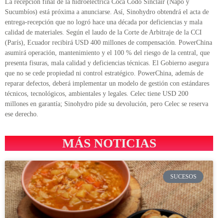
La recepción final de la hidroeléctrica Coca Codo Sinclair (Napo y
Sucumbíos) está próxima a anunciarse. Así, Sinohydro obtendrá el acta de
entrega-recepción que no logró hace una década por deficiencias y mala
calidad de materiales. Según el laudo de la Corte de Arbitraje de la CCI
(París), Ecuador recibirá USD 400 millones de compensación. PowerChina
asumirá operación, mantenimiento y el 100 % del riesgo de la central, que
presenta fisuras, mala calidad y deficiencias técnicas. El Gobierno asegura
que no se cede propiedad ni control estratégico. PowerChina, además de
reparar defectos, deberá implementar un modelo de gestión con estándares
técnicos, tecnológicos, ambientales y legales. Celec tiene USD 200
millones en garantía; Sinohydro pide su devolución, pero Celec se reserva
ese derecho.
MÁS NOTICIAS
SUCESOS