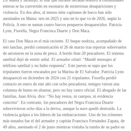
En Manta y Jaramijó, el mar que durante décadas sostuvo a comunidades
enteras se ha convertido en escenario de misteriosas desapariciones y
violencia. En dos años, al menos siete capitanes de barco han sido
asesinados en Manta: seis en 2025 y uno en lo que va de 2026, según la
Policía. A esto se suman cuatro barcos pesqueros desaparecidos: Patricia
Lynn, Fiorella, Negra Francisca Duarte y Don Maca.
El caso Don Maca es el más reciente. El buque nodriza, acompañado de
seis lanchas, perdió comunicación el 26 de marzo tras reportar sobrevuelos
de aeronaves en la zona de pesca. A bordo iban 20 pescadores. El sistema
satelital dejó de emitir señal. El armador relató: “Mandé mensajes al
teléfono satelital y no hubo respuesta”. Este jueves se supo que los
tripulantes fueron rescatados por la Marina de El Salvador. Patricia Lynn
desapareció en diciembre de 2024 con 21 tripulantes. Fiorella perdió
contacto en enero de este año con ocho pescadores; testigos vieron una
columna de humo en altamar, pero no hay rastro oficial. El abogado de las
familias, Juan Alvia, dice: “No hay restos, ni cuerpos, ni evidencia
concreta”. En contraste, los pescadores del Negra Francisca Duarte
sobrevivieron ocho días a la deriva, aunque la nave quedó destruida. La
violencia golpea a los líderes de las embarcaciones. Uno de los crímenes
más sonados fue el del armador y capitán Francisco Fernández Zapata, de
49 años, asesinado el 2 de junio mientras visitaba la tumba de su padre en