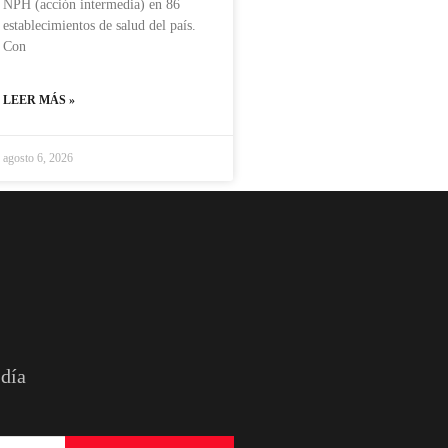
NPH (acción intermedia) en 86
establecimientos de salud del país.
Con
LEER MÁS »
agosto 6, 2026
 día