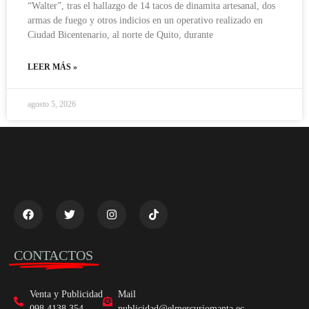
“Walter”, tras el hallazgo de 14 tacos de dinamita artesanal, dos
armas de fuego y otros indicios en un operativo realizado en
Ciudad Bicentenario, al norte de Quito, durante
LEER MÁS »
agosto 5, 2026
CONTACTOS
Venta y Publicidad
Mail
098 4138 354
publicidad@elmercuriomanta.ec