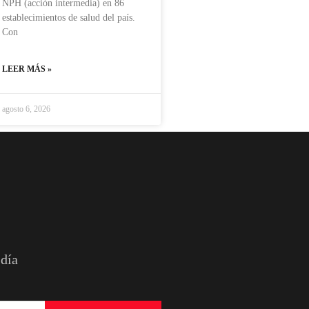
NPH (acción intermedia) en 86
establecimientos de salud del país.
Con
LEER MÁS »
agosto 6, 2026
 día