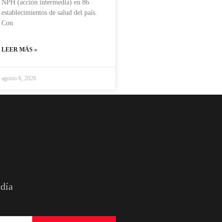
NPH (acción intermedia) en 86
establecimientos de salud del país.
Con
LEER MÁS »
agosto 6, 2026
 día