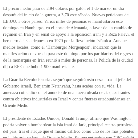
El precio medio pasó de 2,94 dólares por galón el 1 de marzo, un día
después del inicio de la guerra, a 3,70 este sábado. Nuevas peticiones de
EE.UU. a otros países. Varios miles de personas se manifestaron este
domingo en Hamburgo, en el norte de Alemania, a favor de un cambio de
régimen en Irán y en señal de apoyo a la oposición iraní y a Reza Palevi, el
heredero del sha depuesto en 1979 por la Revolución Islámica. Aunque
medios locales, como el ‘Hamburger Morgenpost’, indicaron que la
manifestación convocada para este domingo por los partidarios del regreso
de la monarquía en Irán reunió a miles de personas, la Policía de la ciudad
dijo a EFE que hubo 1.900 manifestantes.
La Guardia Revolucionaria aseguró que seguirá «sin descanso» al jefe del
Gobierno israelí, Benjamin Netanyahu, hasta acabar con su vida. La
amenaza coincidió con el anuncio de una nueva oleada de ataques iraníes
contra objetivos industriales en Israel y contra fuerzas estadounidenses en
Oriente Medio.
El presidente de Estados Unidos, Donald Trump, afirmó que Washington
podría volver a bombardear la isla iraní de Jark, principal centro petrolero
del país, tras el ataque que él mismo calificó como uno de los más potentes
en la historia reciente de Oriente Medio. En una entrevista con NBC señaló