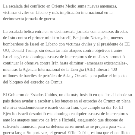
La escalada del conflicto en Oriente Medio suma nuevas amenazas,
víctimas civiles en Líbano y más implicación internacional en la
decimosexta jornada de guerra.
La escalada bélica entra en su decimosexta jornada con amenazas directas
de Irán contra el primer ministro israelí, Benjamin Netanyahu, nuevos
bombardeos de Israel en Líbano con víctimas civiles y el presidente de EE
UU, Donald Trump, sin descartar más ataques contra objetivos iraníes.
Israel negó este domingo escasez de interceptores de misiles y prometió
continuar la ofensiva contra Irán hasta eliminar «amenazas existenciales»,
mientras la Agencia Internacional de la Energía (AIE) liberará 400
millones de barriles de petróleo de Asia y Oceanía para paliar el impacto
del bloqueo del estrecho de Ormuz.
El Gobierno de Estados Unidos, un día más, insistió en que los aliadosde su
país deben ayudar a escoltar a los buques en el estrecho de Ormuz en plena
ofensiva estadounidense e israelí contra Irán, que cumple su día 16. El
Ejército israelí desmintió este domingo cualquier escasez de interceptores
ante los ataques masivos de Irán e Hizbulá, asegurando que dispone de
suficiente munición para su defensa aérea mientras se prepara para «una
guerra larga».Su portavoz, el general Effie Defrin, estima que el conflicto