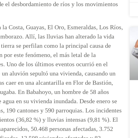
nde el desbordamiento de ríos y los movimientos
 la Costa, Guayas, El Oro, Esmeraldas, Los Ríos,
borazo. Allí, las lluvias han alterado la vida
tierra se perfilan como la principal causa de
n por este fenómeno, el más letal de la
es. Uno de los últimos eventos ocurrió en el
 un aluvión sepultó una vivienda, causando un
s caer en una alcantarilla en Flor de Bastión,
s jugaba. En Babahoyo, un hombre de 58 años
e agua en su vivienda inundada. Desde enero se
s, 190 cantones y 590 parroquias. Los incidentes
entos (36,82 %) y lluvias intensas (9,81 %). El
esaparecidos, 50.468 personas afectadas, 3.752
ficadas, 13.508 viviendas afectadas y 82