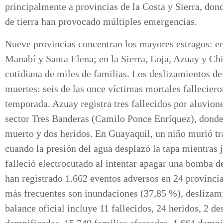
principalmente a provincias de la Costa y Sierra, do
de tierra han provocado múltiples emergencias.
Nueve provincias concentran los mayores estragos: en
Manabí y Santa Elena; en la Sierra, Loja, Azuay y Chim
cotidiana de miles de familias. Los deslizamientos de 
muertes: seis de las once víctimas mortales falleciero
temporada. Azuay registra tres fallecidos por aluvion
sector Tres Banderas (Camilo Ponce Enríquez), donde
muerto y dos heridos. En Guayaquil, un niño murió tra
cuando la presión del agua desplazó la tapa mientra
falleció electrocutado al intentar apagar una bomba d
han registrado 1.662 eventos adversos en 24 provincia
más frecuentes son inundaciones (37,85 %), deslizami
balance oficial incluye 11 fallecidos, 24 heridos, 2 d
damnificadas, 15.749 familias afectadas, 1.664 damni