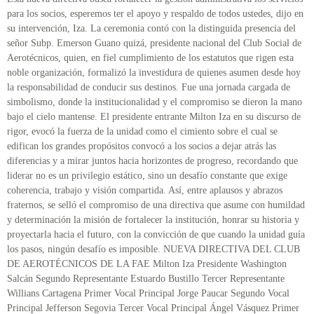
para los socios, esperemos ter el apoyo y respaldo de todos ustedes, dijo en
su intervención, Iza. La ceremonia contó con la distinguida presencia del
señor Subp. Emerson Guano quizá, presidente nacional del Club Social de
Aerotécnicos, quien, en fiel cumplimiento de los estatutos que rigen esta
noble organización, formalizó la investidura de quienes asumen desde hoy
la responsabilidad de conducir sus destinos. Fue una jornada cargada de
simbolismo, donde la institucionalidad y el compromiso se dieron la mano
bajo el cielo mantense. El presidente entrante Milton Iza en su discurso de
rigor, evocó la fuerza de la unidad como el cimiento sobre el cual se
edifican los grandes propósitos convocó a los socios a dejar atrás las
diferencias y a mirar juntos hacia horizontes de progreso, recordando que
liderar no es un privilegio estático, sino un desafío constante que exige
coherencia, trabajo y visión compartida. Así, entre aplausos y abrazos
fraternos, se selló el compromiso de una directiva que asume con humildad
y determinación la misión de fortalecer la institución, honrar su historia y
proyectarla hacia el futuro, con la convicción de que cuando la unidad guía
los pasos, ningún desafío es imposible. NUEVA DIRECTIVA DEL CLUB
DE AEROTÉCNICOS DE LA FAE Milton Iza Presidente Washington
Salcán Segundo Representante Estuardo Bustillo Tercer Representante
Willians Cartagena Primer Vocal Principal Jorge Paucar Segundo Vocal
Principal Jefferson Segovia Tercer Vocal Principal Ángel Vásquez Primer