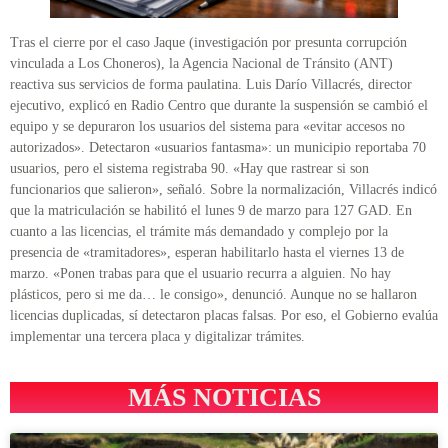
Tras el cierre por el caso Jaque (investigación por presunta corrupción
vinculada a Los Choneros), la Agencia Nacional de Tránsito (ANT)
reactiva sus servicios de forma paulatina. Luis Darío Villacrés, director
ejecutivo, explicó en Radio Centro que durante la suspensión se cambió el
equipo y se depuraron los usuarios del sistema para «evitar accesos no
autorizados». Detectaron «usuarios fantasma»: un municipio reportaba 70
usuarios, pero el sistema registraba 90. «Hay que rastrear si son
funcionarios que salieron», señaló. Sobre la normalización, Villacrés indicó
que la matriculación se habilitó el lunes 9 de marzo para 127 GAD. En
cuanto a las licencias, el trámite más demandado y complejo por la
presencia de «tramitadores», esperan habilitarlo hasta el viernes 13 de
marzo. «Ponen trabas para que el usuario recurra a alguien. No hay
plásticos, pero si me da… le consigo», denunció. Aunque no se hallaron
licencias duplicadas, sí detectaron placas falsas. Por eso, el Gobierno evalúa
implementar una tercera placa y digitalizar trámites.
MÁS NOTICIAS