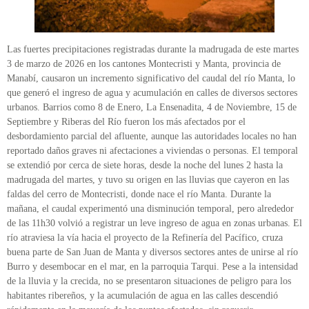
Las fuertes precipitaciones registradas durante la madrugada de este martes
3 de marzo de 2026 en los cantones Montecristi y Manta, provincia de
Manabí, causaron un incremento significativo del caudal del río Manta, lo
que generó el ingreso de agua y acumulación en calles de diversos sectores
urbanos. Barrios como 8 de Enero, La Ensenadita, 4 de Noviembre, 15 de
Septiembre y Riberas del Río fueron los más afectados por el
desbordamiento parcial del afluente, aunque las autoridades locales no han
reportado daños graves ni afectaciones a viviendas o personas. El temporal
se extendió por cerca de siete horas, desde la noche del lunes 2 hasta la
madrugada del martes, y tuvo su origen en las lluvias que cayeron en las
faldas del cerro de Montecristi, donde nace el río Manta. Durante la
mañana, el caudal experimentó una disminución temporal, pero alrededor
de las 11h30 volvió a registrar un leve ingreso de agua en zonas urbanas. El
río atraviesa la vía hacia el proyecto de la Refinería del Pacífico, cruza
buena parte de San Juan de Manta y diversos sectores antes de unirse al río
Burro y desembocar en el mar, en la parroquia Tarqui. Pese a la intensidad
de la lluvia y la crecida, no se presentaron situaciones de peligro para los
habitantes ribereños, y la acumulación de agua en las calles descendió