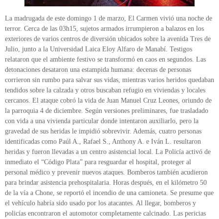
La madrugada de este domingo 1 de marzo, El Carmen vivió una noche de
terror. Cerca de las 03h15, sujetos armados irrumpieron a balazos en los
exteriores de varios centros de diversión ubicados sobre la avenida Tres de
Julio, junto a la Universidad Laica Eloy Alfaro de Manabí. Testigos
relataron que el ambiente festivo se transformó en caos en segundos. Las
detonaciones desataron una estampida humana: decenas de personas
corrieron sin rumbo para salvar sus vidas, mientras varios heridos quedaban
tendidos sobre la calzada y otros buscaban refugio en viviendas y locales
cercanos. El ataque cobró la vida de Juan Manuel Cruz Leones, oriundo de
la parroquia 4 de diciembre. Según versiones preliminares, fue trasladado
con vida a una vivienda particular donde intentaron auxiliarlo, pero la
gravedad de sus heridas le impidió sobrevivir. Además, cuatro personas
identificadas como Paúl A., Rafael S., Anthony A. e Iván L. resultaron
heridas y fueron llevadas a un centro asistencial local. La Policía activó de
inmediato el “Código Plata” para resguardar el hospital, proteger al
personal médico y prevenir nuevos ataques. Bomberos también acudieron
para brindar asistencia prehospitalaria. Horas después, en el kilómetro 50
de la vía a Chone, se reportó el incendio de una camioneta. Se presume que
el vehículo habría sido usado por los atacantes. Al llegar, bomberos y
policías encontraron el automotor completamente calcinado. Las pericias