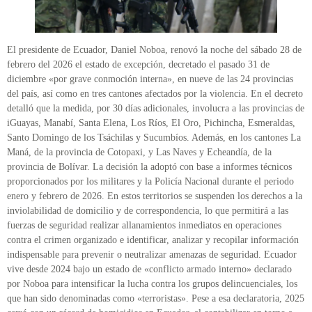
El presidente de Ecuador, Daniel Noboa, renovó la noche del sábado 28 de
febrero del 2026 el estado de excepción, decretado el pasado 31 de
diciembre «por grave conmoción interna», en nueve de las 24 provincias
del país, así como en tres cantones afectados por la violencia. En el decreto
detalló que la medida, por 30 días adicionales, involucra a las provincias de
iGuayas, Manabí, Santa Elena, Los Ríos, El Oro, Pichincha, Esmeraldas,
Santo Domingo de los Tsáchilas y Sucumbíos. Además, en los cantones La
Maná, de la provincia de Cotopaxi, y Las Naves y Echeandía, de la
provincia de Bolívar. La decisión la adoptó con base a informes técnicos
proporcionados por los militares y la Policía Nacional durante el periodo
enero y febrero de 2026. En estos territorios se suspenden los derechos a la
inviolabilidad de domicilio y de correspondencia, lo que permitirá a las
fuerzas de seguridad realizar allanamientos inmediatos en operaciones
contra el crimen organizado e identificar, analizar y recopilar información
indispensable para prevenir o neutralizar amenazas de seguridad. Ecuador
vive desde 2024 bajo un estado de «conflicto armado interno» declarado
por Noboa para intensificar la lucha contra los grupos delincuenciales, los
que han sido denominadas como «terroristas». Pese a esa declaratoria, 2025