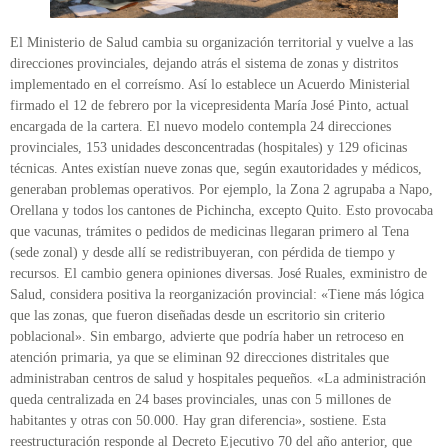
El Ministerio de Salud cambia su organización territorial y vuelve a las
direcciones provinciales, dejando atrás el sistema de zonas y distritos
implementado en el correísmo. Así lo establece un Acuerdo Ministerial
firmado el 12 de febrero por la vicepresidenta María José Pinto, actual
encargada de la cartera. El nuevo modelo contempla 24 direcciones
provinciales, 153 unidades desconcentradas (hospitales) y 129 oficinas
técnicas. Antes existían nueve zonas que, según exautoridades y médicos,
generaban problemas operativos. Por ejemplo, la Zona 2 agrupaba a Napo,
Orellana y todos los cantones de Pichincha, excepto Quito. Esto provocaba
que vacunas, trámites o pedidos de medicinas llegaran primero al Tena
(sede zonal) y desde allí se redistribuyeran, con pérdida de tiempo y
recursos. El cambio genera opiniones diversas. José Ruales, exministro de
Salud, considera positiva la reorganización provincial: «Tiene más lógica
que las zonas, que fueron diseñadas desde un escritorio sin criterio
poblacional». Sin embargo, advierte que podría haber un retroceso en
atención primaria, ya que se eliminan 92 direcciones distritales que
administraban centros de salud y hospitales pequeños. «La administración
queda centralizada en 24 bases provinciales, unas con 5 millones de
habitantes y otras con 50.000. Hay gran diferencia», sostiene. Esta
reestructuración responde al Decreto Ejecutivo 70 del año anterior, que