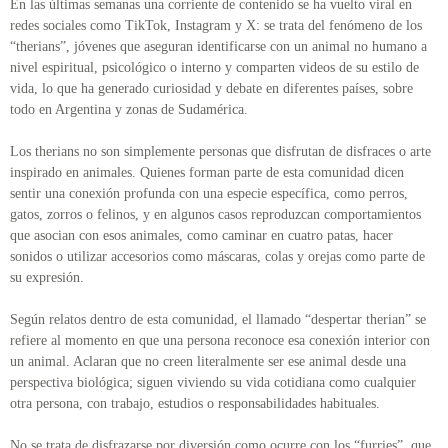
En las últimas semanas una corriente de contenido se ha vuelto viral en
redes sociales como TikTok, Instagram y X: se trata del fenómeno de los
“therians”, jóvenes que aseguran identificarse con un animal no humano a
nivel espiritual, psicológico o interno y comparten videos de su estilo de
vida, lo que ha generado curiosidad y debate en diferentes países, sobre
todo en Argentina y zonas de Sudamérica.
Los therians no son simplemente personas que disfrutan de disfraces o arte
inspirado en animales. Quienes forman parte de esta comunidad dicen
sentir una conexión profunda con una especie específica, como perros,
gatos, zorros o felinos, y en algunos casos reproduzcan comportamientos
que asocian con esos animales, como caminar en cuatro patas, hacer
sonidos o utilizar accesorios como máscaras, colas y orejas como parte de
su expresión.
Según relatos dentro de esta comunidad, el llamado “despertar therian” se
refiere al momento en que una persona reconoce esa conexión interior con
un animal. Aclaran que no creen literalmente ser ese animal desde una
perspectiva biológica; siguen viviendo su vida cotidiana como cualquier
otra persona, con trabajo, estudios o responsabilidades habituales.
No se trata de disfrazarse por diversión como ocurre con los “furries”, que