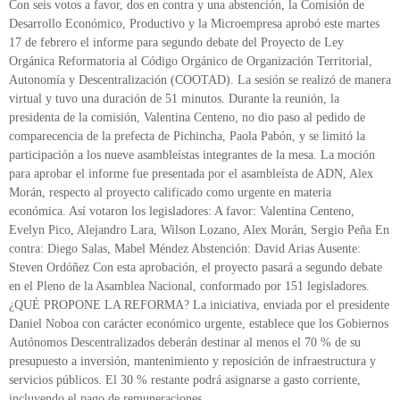
Con seis votos a favor, dos en contra y una abstención, la Comisión de
Desarrollo Económico, Productivo y la Microempresa aprobó este martes
17 de febrero el informe para segundo debate del Proyecto de Ley
Orgánica Reformatoria al Código Orgánico de Organización Territorial,
Autonomía y Descentralización (COOTAD). La sesión se realizó de manera
virtual y tuvo una duración de 51 minutos. Durante la reunión, la
presidenta de la comisión, Valentina Centeno, no dio paso al pedido de
comparecencia de la prefecta de Pichincha, Paola Pabón, y se limitó la
participación a los nueve asambleístas integrantes de la mesa. La moción
para aprobar el informe fue presentada por el asambleísta de ADN, Alex
Morán, respecto al proyecto calificado como urgente en materia
económica. Así votaron los legisladores: A favor: Valentina Centeno,
Evelyn Pico, Alejandro Lara, Wilson Lozano, Alex Morán, Sergio Peña En
contra: Diego Salas, Mabel Méndez Abstención: David Arias Ausente:
Steven Ordóñez Con esta aprobación, el proyecto pasará a segundo debate
en el Pleno de la Asamblea Nacional, conformado por 151 legisladores.
¿QUÉ PROPONE LA REFORMA? La iniciativa, enviada por el presidente
Daniel Noboa con carácter económico urgente, establece que los Gobiernos
Autónomos Descentralizados deberán destinar al menos el 70 % de su
presupuesto a inversión, mantenimiento y reposición de infraestructura y
servicios públicos. El 30 % restante podrá asignarse a gasto corriente,
incluyendo el pago de remuneraciones.