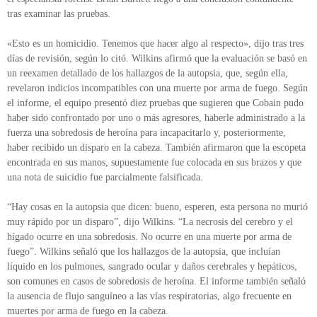
tras examinar las pruebas.
«Esto es un homicidio. Tenemos que hacer algo al respecto», dijo tras tres
días de revisión, según lo citó. Wilkins afirmó que la evaluación se basó en
un reexamen detallado de los hallazgos de la autopsia, que, según ella,
revelaron indicios incompatibles con una muerte por arma de fuego. Según
el informe, el equipo presentó diez pruebas que sugieren que Cobain pudo
haber sido confrontado por uno o más agresores, haberle administrado a la
fuerza una sobredosis de heroína para incapacitarlo y, posteriormente,
haber recibido un disparo en la cabeza. También afirmaron que la escopeta
encontrada en sus manos, supuestamente fue colocada en sus brazos y que
una nota de suicidio fue parcialmente falsificada.
“Hay cosas en la autopsia que dicen: bueno, esperen, esta persona no murió
muy rápido por un disparo”, dijo Wilkins. “La necrosis del cerebro y el
hígado ocurre en una sobredosis. No ocurre en una muerte por arma de
fuego”. Wilkins señaló que los hallazgos de la autopsia, que incluían
líquido en los pulmones, sangrado ocular y daños cerebrales y hepáticos,
son comunes en casos de sobredosis de heroína. El informe también señaló
la ausencia de flujo sanguíneo a las vías respiratorias, algo frecuente en
muertes por arma de fuego en la cabeza.