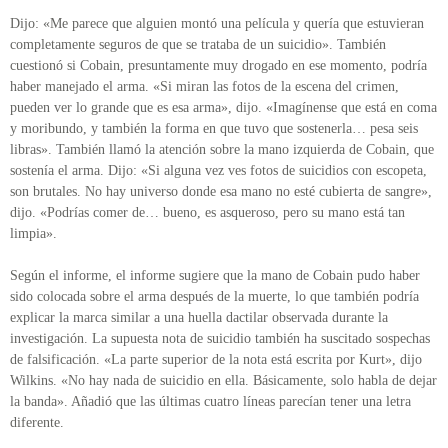
Dijo: «Me parece que alguien montó una película y quería que estuvieran
completamente seguros de que se trataba de un suicidio». También
cuestionó si Cobain, presuntamente muy drogado en ese momento, podría
haber manejado el arma. «Si miran las fotos de la escena del crimen,
pueden ver lo grande que es esa arma», dijo. «Imagínense que está en coma
y moribundo, y también la forma en que tuvo que sostenerla… pesa seis
libras». También llamó la atención sobre la mano izquierda de Cobain, que
sostenía el arma. Dijo: «Si alguna vez ves fotos de suicidios con escopeta,
son brutales. No hay universo donde esa mano no esté cubierta de sangre»,
dijo. «Podrías comer de… bueno, es asqueroso, pero su mano está tan
limpia».
Según el informe, el informe sugiere que la mano de Cobain pudo haber
sido colocada sobre el arma después de la muerte, lo que también podría
explicar la marca similar a una huella dactilar observada durante la
investigación. La supuesta nota de suicidio también ha suscitado sospechas
de falsificación. «La parte superior de la nota está escrita por Kurt», dijo
Wilkins. «No hay nada de suicidio en ella. Básicamente, solo habla de dejar
la banda». Añadió que las últimas cuatro líneas parecían tener una letra
diferente.