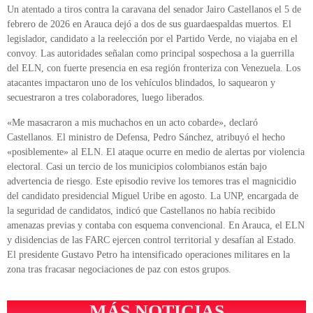
Un atentado a tiros contra la caravana del senador Jairo Castellanos el 5 de
febrero de 2026 en Arauca dejó a dos de sus guardaespaldas muertos. El
legislador, candidato a la reelección por el Partido Verde, no viajaba en el
convoy. Las autoridades señalan como principal sospechosa a la guerrilla
del ELN, con fuerte presencia en esa región fronteriza con Venezuela. Los
atacantes impactaron uno de los vehículos blindados, lo saquearon y
secuestraron a tres colaboradores, luego liberados.
«Me masacraron a mis muchachos en un acto cobarde», declaró
Castellanos. El ministro de Defensa, Pedro Sánchez, atribuyó el hecho
«posiblemente» al ELN. El ataque ocurre en medio de alertas por violencia
electoral. Casi un tercio de los municipios colombianos están bajo
advertencia de riesgo. Este episodio revive los temores tras el magnicidio
del candidato presidencial Miguel Uribe en agosto. La UNP, encargada de
la seguridad de candidatos, indicó que Castellanos no había recibido
amenazas previas y contaba con esquema convencional. En Arauca, el ELN
y disidencias de las FARC ejercen control territorial y desafían al Estado.
El presidente Gustavo Petro ha intensificado operaciones militares en la
zona tras fracasar negociaciones de paz con estos grupos.
MÁS NOTICIAS