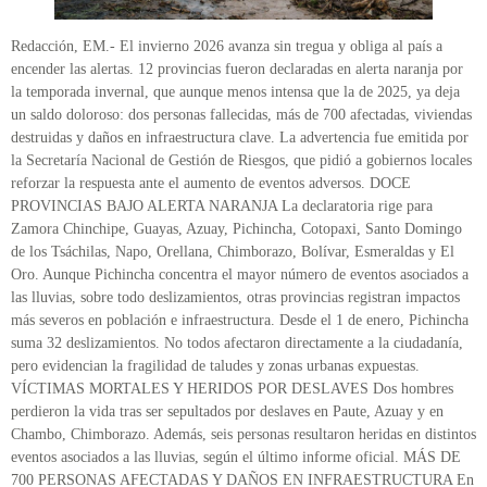
Redacción, EM.- El invierno 2026 avanza sin tregua y obliga al país a
encender las alertas. 12 provincias fueron declaradas en alerta naranja por
la temporada invernal, que aunque menos intensa que la de 2025, ya deja
un saldo doloroso: dos personas fallecidas, más de 700 afectadas, viviendas
destruidas y daños en infraestructura clave. La advertencia fue emitida por
la Secretaría Nacional de Gestión de Riesgos, que pidió a gobiernos locales
reforzar la respuesta ante el aumento de eventos adversos. DOCE
PROVINCIAS BAJO ALERTA NARANJA La declaratoria rige para
Zamora Chinchipe, Guayas, Azuay, Pichincha, Cotopaxi, Santo Domingo
de los Tsáchilas, Napo, Orellana, Chimborazo, Bolívar, Esmeraldas y El
Oro. Aunque Pichincha concentra el mayor número de eventos asociados a
las lluvias, sobre todo deslizamientos, otras provincias registran impactos
más severos en población e infraestructura. Desde el 1 de enero, Pichincha
suma 32 deslizamientos. No todos afectaron directamente a la ciudadanía,
pero evidencian la fragilidad de taludes y zonas urbanas expuestas.
VÍCTIMAS MORTALES Y HERIDOS POR DESLAVES Dos hombres
perdieron la vida tras ser sepultados por deslaves en Paute, Azuay y en
Chambo, Chimborazo. Además, seis personas resultaron heridas en distintos
eventos asociados a las lluvias, según el último informe oficial. MÁS DE
700 PERSONAS AFECTADAS Y DAÑOS EN INFRAESTRUCTURA En