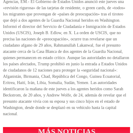
Agencias, EM.- El Gobierno de Estados Unidos anunció este jueves una
«revisión rigurosa» de las tarjetas de residente, o green cards, de «todos»
los migrantes que provengan de «países de preocupación» tras el tiroteo
que dejó a dos agentes de la Guardia Nacional heridos en Washington.
Informó el director del Servicio de Ciudadanía e Inmigración de Estados
Unidos (USCIS), Joseph B. Edlow, en X. La orden de USCIS, que no
precisa las naciones de «preocupación», ocurre tras revelarse que un
ciudadano afgano de 29 años, Rahmanullah Lakanwal, fue el presunto
atacante cerca de la Casa Blanca de dos agentes de la Guardia Nacional,
quienes permanecen en estado crítico. Aunque las autoridades no detallaron
los países afectados, Trump prohibió en junio la entrada a Estados Unidos
de ciudadanos de 12 naciones para proteger la «seguridad nacional»:
Afganistán, Birmania, Chad, República del Congo, Guinea Ecuatorial,
Eritrea, Haití, Irán, Libia, Somalia, Sudán, Yemen. Las autoridades
identificaron la mañana de este jueves a los agentes heridos como Sarah
Beckstrom, de 20 años, y Andrew Wolfe, de 24, además de revelar que el
presunto atacante vivía con su esposa y sus cinco hijos en el estado de
Washington, desde donde se desplazó en su vehículo hasta la capital
nacional.
MÁS NOTICIAS