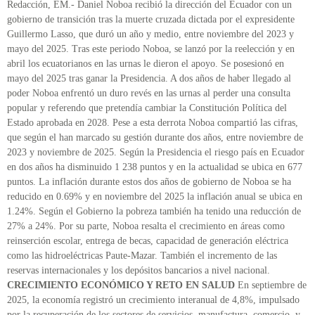
Redacción, EM.- Daniel Noboa recibió la dirección del Ecuador con un
gobierno de transición tras la muerte cruzada dictada por el expresidente
Guillermo Lasso, que duró un año y medio, entre noviembre del 2023 y
mayo del 2025. Tras este periodo Noboa, se lanzó por la reelección y en
abril los ecuatorianos en las urnas le dieron el apoyo. Se posesionó en
mayo del 2025 tras ganar la Presidencia. A dos años de haber llegado al
poder Noboa enfrentó un duro revés en las urnas al perder una consulta
popular y referendo que pretendía cambiar la Constitución Política del
Estado aprobada en 2028. Pese a esta derrota Noboa compartió las cifras,
que según el han marcado su gestión durante dos años, entre noviembre de
2023 y noviembre de 2025. Según la Presidencia el riesgo país en Ecuador
en dos años ha disminuido 1 238 puntos y en la actualidad se ubica en 677
puntos. La inflación durante estos dos años de gobierno de Noboa se ha
reducido en 0.69% y en noviembre del 2025 la inflación anual se ubica en
1.24%. Según el Gobierno la pobreza también ha tenido una reducción de
27% a 24%. Por su parte, Noboa resalta el crecimiento en áreas como
reinserción escolar, entrega de becas, capacidad de generación eléctrica
como las hidroeléctricas Paute-Mazar. También el incremento de las
reservas internacionales y los depósitos bancarios a nivel nacional.
CRECIMIENTO ECONÓMICO Y RETO EN SALUD
En septiembre de
2025, la economía registró un crecimiento interanual de 4,8%, impulsado
por la recuperación de los sectores de servicios, manufactura, comercio, y