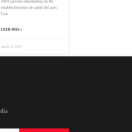
NPH (acción intermedia) en 86
establecimientos de salud del país.
Con
LEER MÁS »
agosto 6, 2026
 día