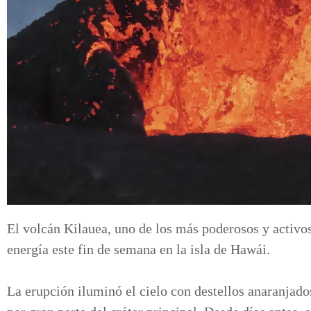
El volcán Kilauea, uno de los más poderosos y activos
energía este fin de semana en la isla de Hawái.
La erupción iluminó el cielo con destellos anaranjados