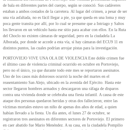
de bala en diferentes partes del cuerpo, según se conoció. Sus cadáveres
estaban a ambos costados de la carretera. Al lugar del crimen, a pesar de ser
una vía asfaltada, no es fácil llegar a pie, ya que queda en una loma y muy
poca gente transita por allí, por lo cual se presume que a Intriago y Saltos
los llevaron en un vehículo hasta ese sitio para acabar con ellos. En la Ruta
del Choclo no existen cámaras de seguridad, pero en la ciudadela La
Alborada, por donde se accede a esta vía, sí hay cámaras del ECU9 11 en
distintos puntos, las cuales podrían arrojar pistas para la investigación.
PORTOVIEJO VIVE UNA OLA DE VIOLENCIA Este doble crimen fue
el último caso de violencia criminal ocurrido en octubre en Portoviejo,
pero no el único, ya que durante todo este mes se reportaron asesinatos.
Uno de los casos más dolorosos ocurrió la noche del martes en el
reasentamiento San Alejo, ubicado en la avenida del Ejército. Hasta este
sector llegaron hombres armados y descargaron una ráfaga de disparos
contra una vivienda donde se celebraba una fiesta infantil. A causa de este
ataque dos personas quedaron heridas y otras dos fallecieron; entre las
víctimas mortales estuvo un niño de apenas dos años de edad, a quien
habían llevado a la fiesta. Un día antes, el lunes 27 de octubre, se
registraron tres asesinatos en diferentes sectores de Portoviejo. El primero
en caer abatido fue Mario Menéndez. A su casa, en la ciudadela Pompilio