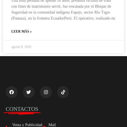
Una niña peruana de apenas 10 años, presunta víctima de trata
con fines de matrimonio servil, fue rescatada por el Bloque de
Seguridad en la comunidad indígena Espejo, sector Río Tigre
(Pastaza), en la frontera EcuadorPerú. El operativo, realizado en
LEER MÁS »
agosto 8, 2026
CONTACTOS
Venta y Publicidad
Mail