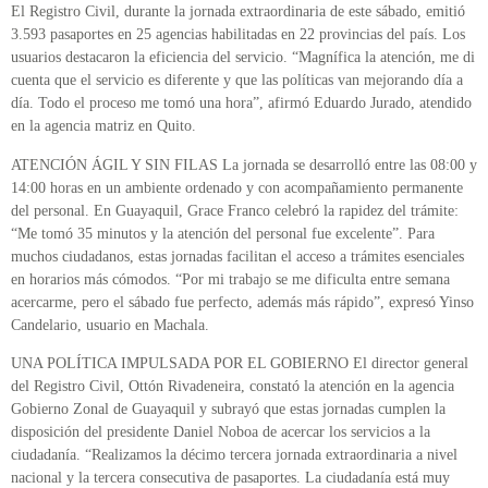
El Registro Civil, durante la jornada extraordinaria de este sábado, emitió
3.593 pasaportes en 25 agencias habilitadas en 22 provincias del país. Los
usuarios destacaron la eficiencia del servicio. “Magnífica la atención, me di
cuenta que el servicio es diferente y que las políticas van mejorando día a
día. Todo el proceso me tomó una hora”, afirmó Eduardo Jurado, atendido
en la agencia matriz en Quito.
ATENCIÓN ÁGIL Y SIN FILAS La jornada se desarrolló entre las 08:00 y
14:00 horas en un ambiente ordenado y con acompañamiento permanente
del personal. En Guayaquil, Grace Franco celebró la rapidez del trámite:
“Me tomó 35 minutos y la atención del personal fue excelente”. Para
muchos ciudadanos, estas jornadas facilitan el acceso a trámites esenciales
en horarios más cómodos. “Por mi trabajo se me dificulta entre semana
acercarme, pero el sábado fue perfecto, además más rápido”, expresó Yinso
Candelario, usuario en Machala.
UNA POLÍTICA IMPULSADA POR EL GOBIERNO El director general
del Registro Civil, Ottón Rivadeneira, constató la atención en la agencia
Gobierno Zonal de Guayaquil y subrayó que estas jornadas cumplen la
disposición del presidente Daniel Noboa de acercar los servicios a la
ciudadanía. “Realizamos la décimo tercera jornada extraordinaria a nivel
nacional y la tercera consecutiva de pasaportes. La ciudadanía está muy