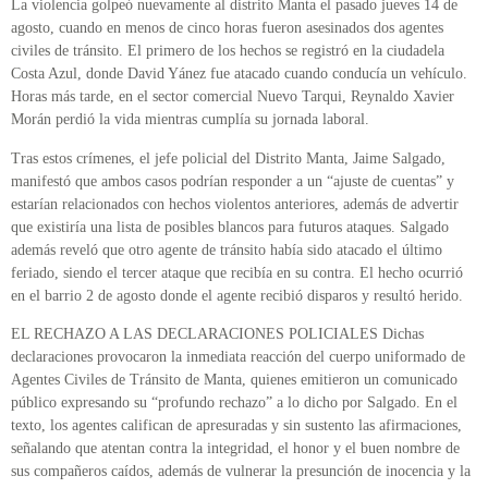
La violencia golpeó nuevamente al distrito Manta el pasado jueves 14 de
agosto, cuando en menos de cinco horas fueron asesinados dos agentes
civiles de tránsito. El primero de los hechos se registró en la ciudadela
Costa Azul, donde David Yánez fue atacado cuando conducía un vehículo.
Horas más tarde, en el sector comercial Nuevo Tarqui, Reynaldo Xavier
Morán perdió la vida mientras cumplía su jornada laboral.
Tras estos crímenes, el jefe policial del Distrito Manta, Jaime Salgado,
manifestó que ambos casos podrían responder a un “ajuste de cuentas” y
estarían relacionados con hechos violentos anteriores, además de advertir
que existiría una lista de posibles blancos para futuros ataques. Salgado
además reveló que otro agente de tránsito había sido atacado el último
feriado, siendo el tercer ataque que recibía en su contra. El hecho ocurrió
en el barrio 2 de agosto donde el agente recibió disparos y resultó herido.
EL RECHAZO A LAS DECLARACIONES POLICIALES Dichas
declaraciones provocaron la inmediata reacción del cuerpo uniformado de
Agentes Civiles de Tránsito de Manta, quienes emitieron un comunicado
público expresando su “profundo rechazo” a lo dicho por Salgado. En el
texto, los agentes califican de apresuradas y sin sustento las afirmaciones,
señalando que atentan contra la integridad, el honor y el buen nombre de
sus compañeros caídos, además de vulnerar la presunción de inocencia y la