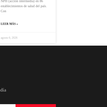
NPH (acción intermedia) en 86
establecimientos de salud del país.
Con
LEER MÁS »
agosto 6, 2026
 día