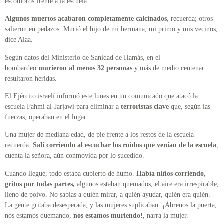
escombros frente a la escuela.
Algunos muertos acabaron completamente calcinados
, recuerda; otros
salieron en pedazos. Murió el hijo de mi hermana, mi primo y mis vecinos,
dice Alaa.
Según datos del Ministerio de Sanidad de Hamás, en el
bombardeo
murieron al menos 32 personas
y más de medio centenar
resultaron heridas.
El Ejército israelí informó este lunes en un comunicado que atacó la
escuela Fahmi al-Jarjawi para eliminar a
terroristas clave
que, según las
fuerzas, operaban en el lugar.
Una mujer de mediana edad, de pie frente a los restos de la escuela
recuerda.
Salí corriendo al escuchar los ruidos que venían de la escuela
,
cuenta la señora, aún conmovida por lo sucedido.
Cuando llegué, todo estaba cubierto de humo.
Había niños corriendo,
gritos por todas partes,
algunos estaban quemados, el aire era irrespirable,
lleno de polvo. No sabías a quién mirar, a quién ayudar, quién era quién.
La gente gritaba desesperada, y las mujeres suplicaban: ¡Ábrenos la puerta,
nos estamos quemando,
nos estamos muriendo!,
narra la mujer.