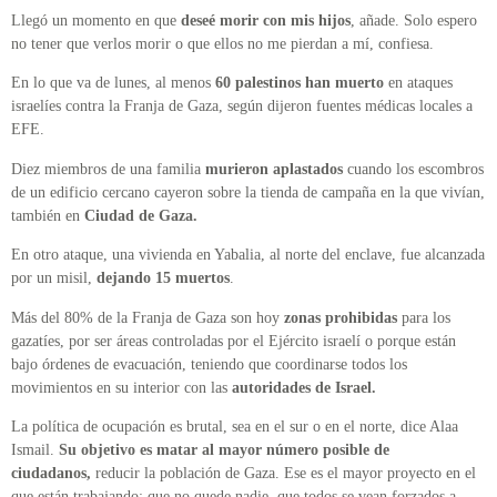
Llegó un momento en que
deseé morir con mis hijos
, añade. Solo espero
no tener que verlos morir o que ellos no me pierdan a mí, confiesa.
En lo que va de lunes, al menos
60 palestinos han muerto
en ataques
israelíes contra la Franja de Gaza, según dijeron fuentes médicas locales a
EFE.
Diez miembros de una familia
murieron aplastados
cuando los escombros
de un edificio cercano cayeron sobre la tienda de campaña en la que vivían,
también en
Ciudad de Gaza.
En otro ataque, una vivienda en Yabalia, al norte del enclave, fue alcanzada
por un misil,
dejando 15 muertos
.
Más del 80% de la Franja de Gaza son hoy
zonas prohibidas
para los
gazatíes, por ser áreas controladas por el Ejército israelí o porque están
bajo órdenes de evacuación, teniendo que coordinarse todos los
movimientos en su interior con las
autoridades de Israel.
La política de ocupación es brutal, sea en el sur o en el norte, dice Alaa
Ismail.
Su objetivo es matar al mayor número posible de
ciudadanos,
reducir la población de Gaza. Ese es el mayor proyecto en el
que están trabajando: que no quede nadie, que todos se vean forzados a