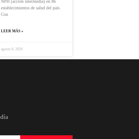
NPH (acción intermedia) en 86
establecimientos de salud del país.
Con
LEER MÁS »
agosto 6, 2026
 día