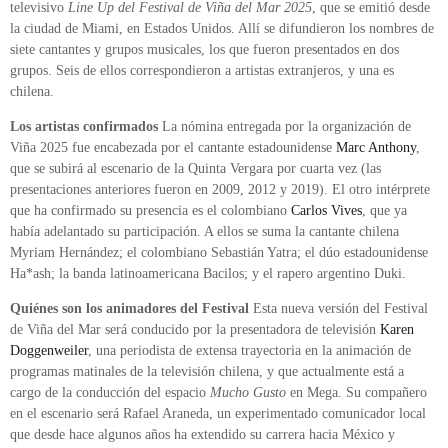
televisivo
Line Up del Festival de Viña del Mar 2025
, que se emitió desde
la ciudad de Miami, en Estados Unidos. Allí se difundieron los nombres de
siete cantantes y grupos musicales, los que fueron presentados en dos
grupos. Seis de ellos correspondieron a artistas extranjeros, y una es
chilena.
Los artistas confirmados
La nómina entregada por la organización de
Viña 2025 fue encabezada por el cantante estadounidense
Marc Anthony
,
que se subirá al escenario de la Quinta Vergara por cuarta vez (las
presentaciones anteriores fueron en 2009, 2012 y 2019). El otro intérprete
que ha confirmado su presencia es el colombiano
Carlos Vives
, que ya
había adelantado su participación. A ellos se suma la cantante chilena
Myriam Hernández; el colombiano Sebastián Yatra; el dúo estadounidense
Ha*ash; la banda latinoamericana Bacilos; y el rapero argentino Duki.
Quiénes son los animadores del Festival
Esta nueva versión del Festival
de Viña del Mar será conducido por la presentadora de televisión
Karen
Doggenweiler
, una periodista de extensa trayectoria en la animación de
programas matinales de la televisión chilena, y que actualmente está a
cargo de la conducción del espacio
Mucho Gusto
en Mega. Su compañero
en el escenario será Rafael Araneda, un experimentado comunicador local
que desde hace algunos años ha extendido su carrera hacia México y