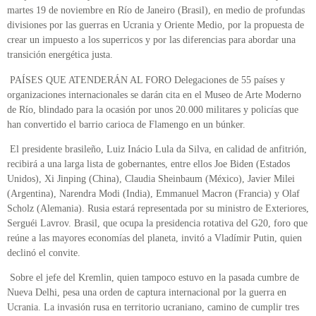
martes 19 de noviembre en Río de Janeiro (Brasil), en medio de profundas
divisiones por las guerras en Ucrania y Oriente Medio, por la propuesta de
crear un impuesto a los superricos y por las diferencias para abordar una
transición energética justa.
PAÍSES QUE ATENDERÁN AL FORO Delegaciones de 55 países y
organizaciones internacionales se darán cita en el Museo de Arte Moderno
de Río, blindado para la ocasión por unos 20.000 militares y policías que
han convertido el barrio carioca de Flamengo en un búnker.
El presidente brasileño, Luiz Inácio Lula da Silva, en calidad de anfitrión,
recibirá a una larga lista de gobernantes, entre ellos Joe Biden (Estados
Unidos), Xi Jinping (China), Claudia Sheinbaum (México), Javier Milei
(Argentina), Narendra Modi (India), Emmanuel Macron (Francia) y Olaf
Scholz (Alemania). Rusia estará representada por su ministro de Exteriores,
Serguéi Lavrov. Brasil, que ocupa la presidencia rotativa del G20, foro que
reúne a las mayores economías del planeta, invitó a Vladímir Putin, quien
declinó el convite.
Sobre el jefe del Kremlin, quien tampoco estuvo en la pasada cumbre de
Nueva Delhi, pesa una orden de captura internacional por la guerra en
Ucrania. La invasión rusa en territorio ucraniano, camino de cumplir tres