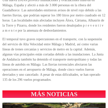
Una nueva DANA provocó inundaciones y evacuaciones masivas en
Málaga, España y afectó a más de 3.000 personas en la ribera del
Guadalhorce. Las autoridades emitieron avisos de nivel rojo debido a las
fuertes lluvias, que podrían superar los 180 litros por metro cuadrado en 12
horas. Las localidades más afectadas incluyen Álora, Cártama, Alhaurín de
la Torre y Pizarra, donde los residentes fueron desalojados p r e v e n t i v
a m e n t e por la amenaza de desbordamientos.
El temporal tuvo graves repercusiones en el transporte, con la suspensión
del servicio de Alta Velocidad entre Málaga y Madrid, así como varias
líneas de trenes cercanías y servicios de metro en la capital. Además,
algunas vías principales están cortadas debido a las inundaciones. La Junta
de Andalucía también ha detenido el transporte metropolitano y todas las
líneas de autobús en Málaga. Las lluvias torrenciales afectaron las
operaciones en el aeropuerto de Málaga, donde cinco vuelos fueron
desviados y uno cancelado. A pesar de estas dificultades, se han operado
135 de los 296 vuelos programados.
MÁS NOTICIAS