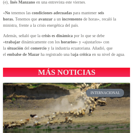
(e),
Inés Manzano
en una entrevista este viernes.
«
No
tenemos las
condiciones adecuadas
para mantener
seis
horas.
Tenemos que
avanzar
a un
incremento
de horas», recaló la
ministra, frente a la crisis energética del país.
Además, señaló que la
crisis es dinámica
por lo que se debe
«
trabajar
dinámicamente con los
horarios
» y «ajustarlos» con
la
situación
del
comercio
y la industria ecuatoriana. Añadió, que
el
embalse de Mazar
ha registrado una b
aja crítica
en su nivel de agua.
MÁS NOTICIAS
INTERNACIONAL