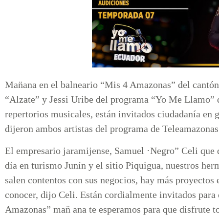
Man̈ana en el balneario “Mis 4 Amazonas” del cantón J
“Alzate” y Jessi Uribe del programa “Yo Me Llamo” 
repertorios musicales, están invitados ciudadanía en g
dijeron ambos artistas del programa de Teleamazonas
El empresario jaramijense, Samuel ·Negro” Celi que 
día en turismo Junín y el sitio Piquigua, nuestros h
salen contentos con sus negocios, hay más proyectos 
conocer, dijo Celi. Están cordialmente invitados para
Amazonas” man̈ ana te esperamos para que disfrute to