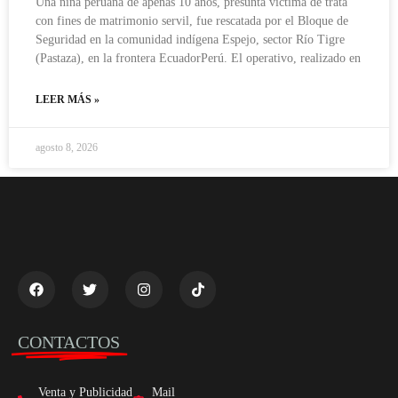
Una niña peruana de apenas 10 años, presunta víctima de trata
con fines de matrimonio servil, fue rescatada por el Bloque de
Seguridad en la comunidad indígena Espejo, sector Río Tigre
(Pastaza), en la frontera EcuadorPerú. El operativo, realizado en
LEER MÁS »
agosto 8, 2026
CONTACTOS
Venta y Publicidad
Mail