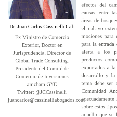
efectos del cam
causas, entre la
áreas de bosques
Dr. Juan Carlos Cassinelli Cali
el cultivo exte
mociones para 
Ex Ministro de Comercio
para la entrada
Exterior, Doctor en
alerta a los p
Jurisprudencia, Director de
productos como
Global Trade Consulting.
exportados a la
Presidente del Comité de
desarrollo y la
Comercio de Inversiones
tema debe ser 
amcham GYE
Comunidad And
Twitter: @JCCassinelli
adecuadamente l
juancarlos@cassinelliabogados.com
sobre estos tipo
aquello que se 