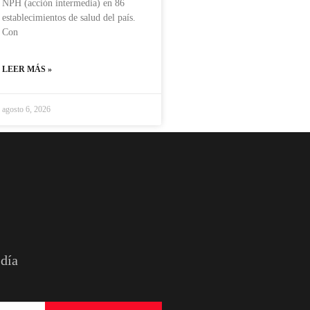
NPH (acción intermedia) en 86
establecimientos de salud del país.
Con
LEER MÁS »
agosto 6, 2026
 día