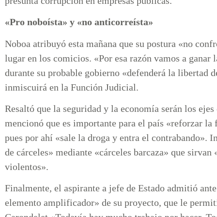
presunta corrupción en empresas públicas.
«Pro noboísta» y «no anticorreísta»
Noboa atribuyó esta mañana que su postura «no confr
lugar en los comicios. «Por esa razón vamos a ganar l
durante su probable gobierno «defenderá la libertad d
inmiscuirá en la Función Judicial.
Resaltó que la seguridad y la economía serán los ejes
mencionó que es importante para el país «reforzar la f
pues por ahí «sale la droga y entra el contrabando». 
de cárceles» mediante «cárceles barcaza» que sirvan «
violentos».
Finalmente, el aspirante a jefe de Estado admitió ant
elemento amplificador» de su proyecto, que le permiti