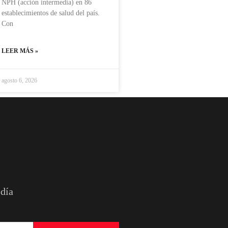
NPH (acción intermedia) en 86
establecimientos de salud del país.
Con
LEER MÁS »
agosto 6, 2026
 día