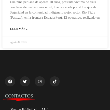
Una niña peruana de apenas 10 años, presunta víctima de trata
con fines de matrimonio servil, fue rescatada por el Bloque de
Seguridad en la comunidad indígena Espejo, sector Río Tigre
(Pastaza), en la frontera EcuadorPerú. El operativo, realizado en
LEER MÁS »
agosto 8, 2026
CONTACTOS
Venta y Publicidad
Mail