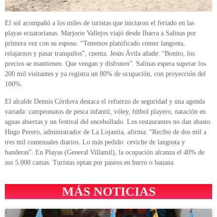
El sol acompañó a los miles de turistas que iniciaron el feriado en las
playas ecuatorianas. Marjorie Vallejos viajó desde Ibarra a Salinas por
primera vez con su esposo. “Tenemos planificado comer langosta,
relajarnos y pasar tranquilos”, cuenta. Jesús Ávila añade: “Bonito, los
precios se mantienen. Que vengan y disfruten”. Salinas espera superar los
200 mil visitantes y ya registra un 80% de ocupación, con proyección del
100%.
El alcalde Dennis Córdova destaca el refuerzo de seguridad y una agenda
variada: campeonatos de pesca infantil, vóley, fútbol playero, natación en
aguas abiertas y un festival del encebollado. Los restaurantes no dan abasto.
Hugo Perero, administrador de La Lojanita, afirma: “Recibo de dos mil a
tres mil comensales diarios. Lo más pedido: ceviche de langosta y
banderas”. En Playas (General Villamil), la ocupación alcanza el 40% de
sus 5.000 camas. Turistas optan por paseos en burro o banana.
MÁS NOTICIAS